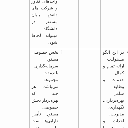
واحدهای فناور
و شرکت های
دانش بنیان
مستقر در
دانشگاه
میتواند لحاظ
شود.
در این الگو
بخش خصوصی
مسئولیت
مسئول
ارائه تمام و
سرمایه‌گذاری
کمال
بلندمدت
خدمات و
مجموعه
وظایف
می‌باشد. هر
شامل
چند که
بهره‌برداری،
بهره‌بردار بخش
نگه­داری،
خصوصی
مدیریت،
مسئول تأمین
احداث و
دارایی‌ها است
نوسازی را
ولی چنین