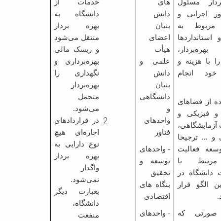
ردار مسئول
های
خدمات از
ور اجرایی و
دانش
دانشگاه به
مربوط به
بنیان
بهره بردار
 استانداردها
اعضای
منتقل می‌شود
هره‌بردار،
هیأت
و ریسک مالی
ا با هزینه و
علمی و
بهره‌برداری و
ود انجام
دانش
نگهداری را
بنیان
بهره‌بردار
دانشگاهی
متحمل
ده از فضاهای
و
می‌شود.
 و فیزیکی و
واحدهای
در قراردادهای
 آزمایشگاهی،
فناور
اجاره‌ای هیچ
و ... ترجیحا
نوع دارایی به
وسعه فعالیت
- واحدهای
بهره بردار
رتبط با
توسعه و
واگذار
 دانشگاه در
تحقیق
نمی‌شود.
ن الگو قرار
بنگاه های
بعبارت دیگر
.
اقتصادی
دانشگاه،
صورتی که
-
واحدهای
منفعت