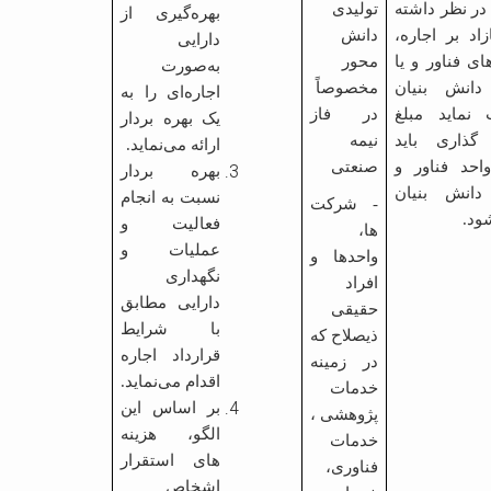
در نظر داشته
تولیدی
بهره‌گیری از
اد بر اجاره،
دانش
دارایی
ای فناور و یا
محور
به‌صورت
انش بنیان
مخصوصاً
اجاره‌ای را به
نماید مبلغ
در فاز
یک بهره بردار
گذاری باید
نیمه
ارائه می‌نماید.
حد فناور و
صنعتی
بهره بردار
انش بنیان
نسبت به انجام
- شرکت
ود.
فعالیت و
ها،
عملیات و
واحدها و
نگهداری
افراد
دارایی مطابق
حقیقی
با شرایط
ذیصلاح که
قرارداد اجاره
در زمینه
اقدام می‌نماید.
خدمات
بر اساس این
پژوهشی ،
الگو، هزینه
خدمات
های استقرار
فناوری،
اشخاص