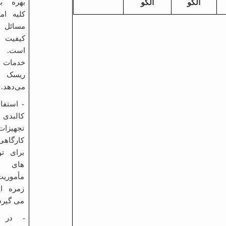
الگو
الگو
بهره ب
کلیه ام
مسائل 
کیفیت و
است. ب
خدمات ر
ریسک خ
می‌دهد.
- استفا
کالبدی
تجهیزات
کارگاهی 
برای ت
های م
مأموریت
زمره ای
می گیرد
- در 